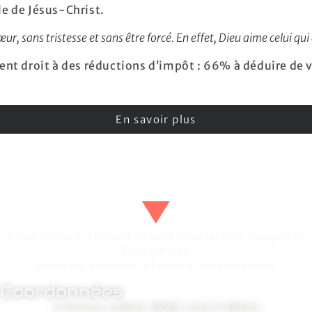
le de Jésus-Christ.
r, sans tristesse et sans être forcé. En effet, Dieu aime celui qui
rent droit à des réductions d’impôt : 66% à déduire de 
En savoir plus
Église affiliée à la Fédération des Eglises du Plein Evangile en
Francophonie.
Ensemble, bénissons la France et la francophonie.
Coordonnées
12 RUE DU CARDO, 38080 L’ISLE D’ABEAU