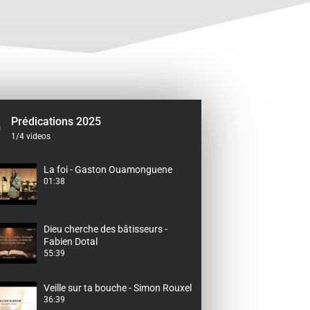
Prédications 2025
1
/4
videos
La foi - Gaston Ouamonguene
01:38
Dieu cherche des bâtisseurs -
Fabien Dotal
55:39
Veille sur ta bouche - Simon Rouxel
36:39