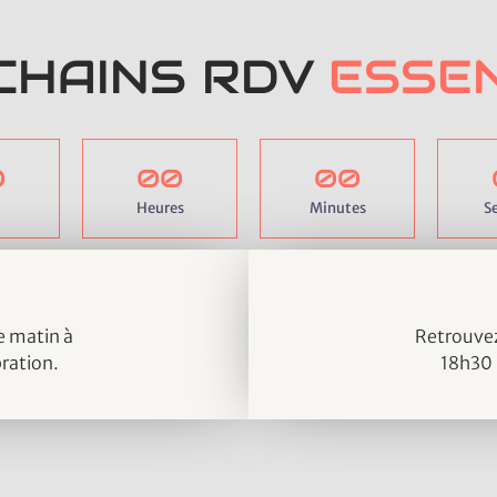
CHAINS RDV
ESSEN
0
0
0
0
0
Heures
Minutes
S
 matin à
Retrouvez
bration.
18h30 