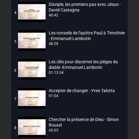
Disciple, les premiers pas avec Jésus -
David Castagna
4
40:42
Les conseils de l'apôtre Paul à Timothée
- Emmanuel Lambotin
5
48:28
Les clés pour discerner les pièges du
diable -Emmanuel Lambotin
6
01:13:34
Accepter de changer - Yves Talotta
01:04
7
Chercher la présence de Dieu - Simon
Rouxel
8
42:05